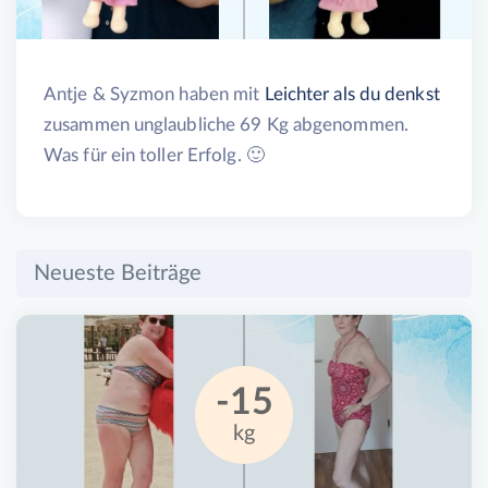
Antje & Syzmon haben mit
Leichter als du denkst
Antje & Syzmon
zusammen unglaubliche 69 Kg abgenommen.
Was für ein toller Erfolg. 🙂
Neueste Beiträge
-15
kg