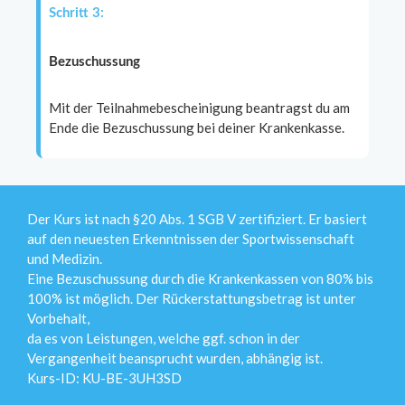
Schritt 3:
Bezuschussung
Mit der Teilnahmebescheinigung beantragst du am
Ende die Bezuschussung bei deiner Krankenkasse.
Der Kurs ist nach §20 Abs. 1 SGB V zertifiziert. Er basiert
auf den neuesten Erkenntnissen der Sportwissenschaft
und Medizin.
Eine Bezuschussung durch die Krankenkassen von 80% bis
100% ist möglich. Der Rückerstattungsbetrag ist unter
Vorbehalt,
da es von Leistungen, welche ggf. schon in der
Vergangenheit beansprucht wurden, abhängig ist.
Kurs-ID: KU-BE-3UH3SD