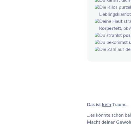
Du kannst dic
Die Kilos purze
Lieblingsklamot
Deine Haut straf
Körperfett
, ob
Du strahlst
pos
Du bekommst
Die Zahl auf de
Das ist
kein
Traum...
...es könnte schon bal
Macht deiner Gewoh