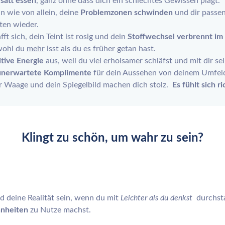
h
satt essen
, ganz ohne dass dich ein schlechtes Gewissen plagt.
ln wie von allein, deine
Problemzonen schwinden
und dir passen
ten wieder.
ft sich, dein Teint ist rosig und dein
Stoffwechsel verbrennt i
wohl du
mehr
isst als du es früher getan hast.
itive Energie
aus, weil du viel erholsamer schläfst und mit dir sel
unerwartete Komplimente
für dein Aussehen von deinem Umfel
r Waage und dein Spiegelbild machen dich stolz.
Es fühlt sich r
Klingt zu schön, um wahr zu sein?
d deine Realität sein, w
enn du mit
Leichter als du denkst
durchsta
nheiten
zu Nutze machst.