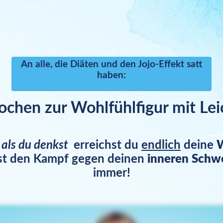
An alle, die Diäten und den Jojo-Effekt satt
haben:
chen zur Wohlfühlfigur mit Lei
 als du denkst
erreichst du
endlich
deine
W
t den Kampf gegen deinen
inneren Schw
immer!