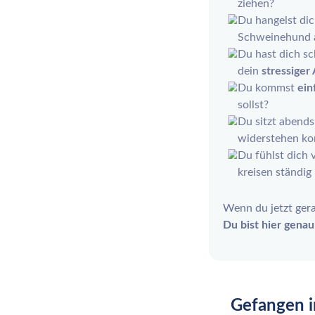
ziehen?
Du hangelst dic
Schweinehund 
Du hast dich s
dein
stressiger 
Du kommst
ein
sollst?
Du sitzt abends
widerstehen ko
Du fühlst dich
kreisen ständig
Wenn du jetzt ger
Du bist hier genau 
Gefangen i