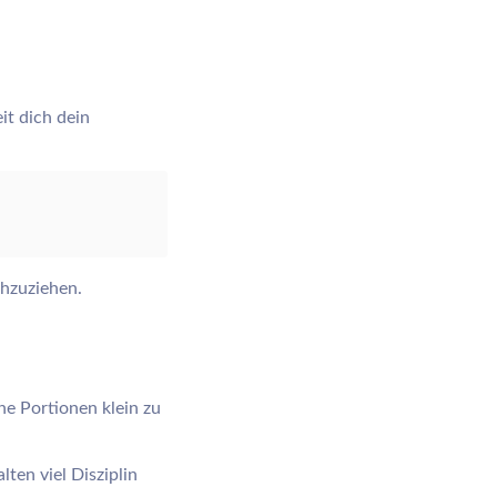
it dich dein
chzuziehen.
ne Portionen klein zu
ten viel Disziplin