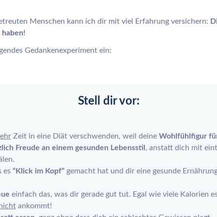
treuten Menschen kann ich dir mit viel Erfahrung versichern:
D
e haben!
lgendes Gedankenexperiment ein:
Stell dir vor:
ehr
Zeit in eine Diät verschwenden, weil deine
Wohlfühlfigur fü
zlich Freude an einem gesunden Lebensstil
, anstatt dich mit ein
älen.
s es
“Klick im Kopf”
gemacht hat und dir eine gesunde Ernährung 
ue
einfach das, was dir gerade gut tut. Egal wie viele Kalorien es
nicht
ankommt!