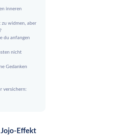
en inneren
t zu widmen, aber
?
lle du anfangen
sten nicht
ine Gedanken
r versichern:
Jojo-Effekt