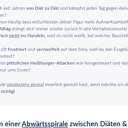
h seit Jahren
von Diät zu Diät
und kämpfst jeden Tag gegen dein
an?
chon häufig dazu entschlossen deiner Figur mehr Aufmerksamkei
Alltag
drängt dich immer wieder zurück in alte Verhaltensmuster
fach
nicht
ins Handeln
, weil du nicht weißt, bei welcher Bauste
 oft
frustriert
und
verzweifelt
auf dem Sofa, weil du den Essgelü
nntest?
 von
plötzlichen Heißhunger-Attacken
wie ferngesteuert und de
 nur ums Essen?
ade
mindestens einmal
innerlich genickt hast, dann möchte ich di
richtig!
n einer
Abwärtsspirale
zwischen Diäten & 