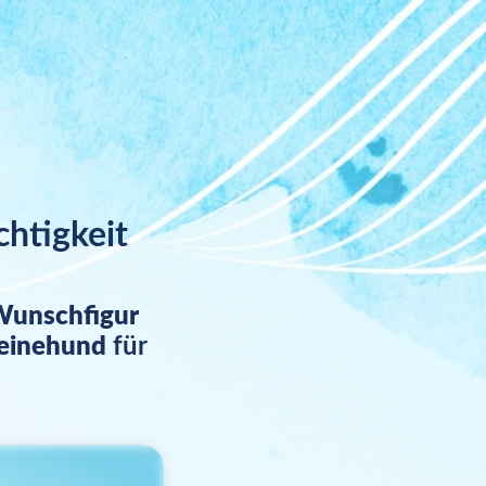
chtigkeit
unschfigur
einehund
für