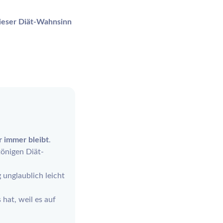
ieser Diät-Wahnsinn
r immer bleibt
.
tönigen Diät-
unglaublich leicht
 hat, weil es auf