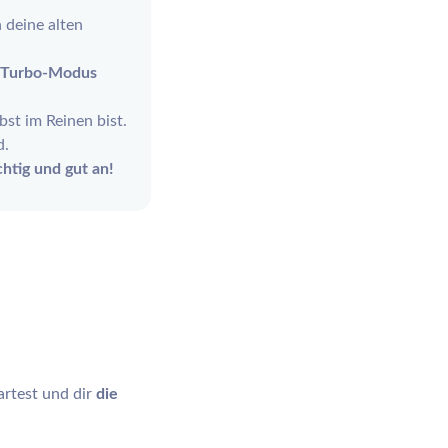
 deine alten
m Turbo-Modus
bst im Reinen bist.
d.
ichtig und gut an!
rtest und dir
die