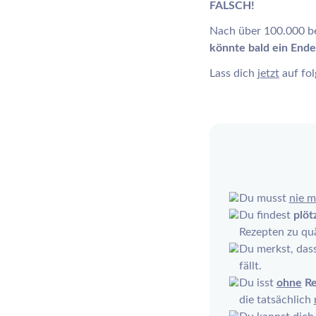
FALSCH!
Nach über 100.000 be
könnte bald ein End
Lass dich
jetzt
auf fo
Du musst
nie m
Du findest
plöt
Rezepten zu qu
Du merkst, das
fällt.
Du isst
ohne
Re
die tatsächlich