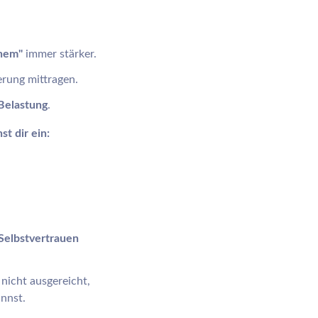
enem"
immer stärker.
erung mittragen.
Belastung
.
t dir ein:
Selbstvertrauen
 nicht ausgereicht,
annst.